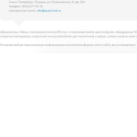
Санкт-Петербург, Пушкин, ул. Малиновская, 8, оф. 12Н
телефон: (812) 677-93-16
электронная почта:
info@qualicont.ru
,
, спектрофотометр spectro2guide,
абразиметры Табера
спектрофотометр BYK-mac i
оборудование Ma
,
,
старения материалов
скоростной миксер Speedmixer для герметиков и красок
сканер шагрени wave-
Оставляя любую персональную информацию в контактных формах этого сайта, вы соглашаетесь с