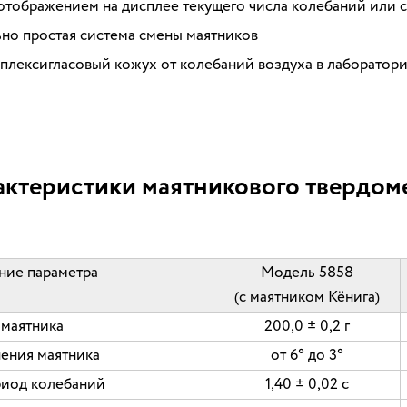
тображением на дисплее текущего числа колебаний или 
но простая система смены маятников
плексигласовый кожух от колебаний воздуха в лаборатор
актеристики
маятникового твердом
ние параметра
Модель 5858
(с маятником Кёнига)
 маятника
200,0 ± 0,2 г
нения маятника
от 6° до 3°
риод колебаний
1,40 ± 0,02 с