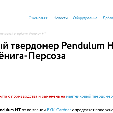
О компании
Новости
Оборудование
Добав
тниковый твердомер Pendulum HT
й твердомер Pendulum 
Кёнига-Персоза
нята с производства и заменена на
маятниковый твердомер
endulum HT
от компании
BYK-Gardner
определяет поверхно