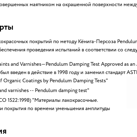
 совершенных маятником на окрашенной поверхности меж
арты
окрасочных покрытий по методу Кёнига-Персоза Pendulu
обеспечения проведения испытаний в соответствии со сле
ints and Varnishes—Pendulum Damping Test Approved as an 
 был введен в действие в 1998 году и заменил стандарт AS
f Organic Coatings by Pendulum Damping Tests"
and varnishes -- Pendulum damping test"
СО 1522:1998) "Материалы лакокрасочные.
и покрытия по времени уменьшения амплитуды
ия