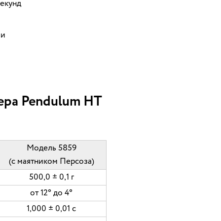
секунд
ии
ера Pendulum HT
Модель 5859
(с маятником Персоза)
500,0 ± 0,1 г
от 12° до 4°
1,000 ± 0,01 c