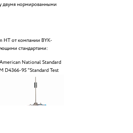
ду двумя нормированными
m HT от компании BYK-
дующими стандартами:
American National Standard
TM D4366-95 "Standard Test