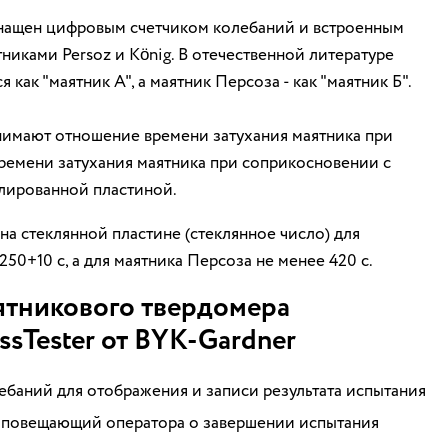
нащен цифровым счетчиком колебаний и встроенным
иками Persoz и König. В отечественной литературе
 как "маятник А", а маятник Персоза - как "маятник Б".
инимают отношение времени затухания маятника при
ремени затухания маятника при соприкосновении с
лированной пластиной.
на стеклянной пластине (стеклянное число) для
250+10 с, а для маятника Персоза не менее 420 с.
ятникового твердомера
sTester от BYK-Gardner
баний для отображения и записи результата испытания
 оповещающий оператора о завершении испытания